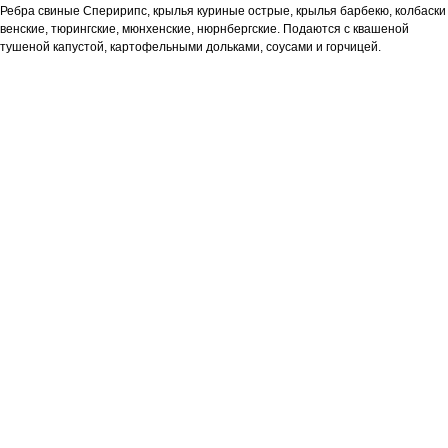
Ребра свиные Сперирипс, крылья куриные острые, крылья барбекю, колбаски
венские, тюрингские, мюнхенские, нюрнбергские. Подаются с квашеной
тушеной капустой, картофельными дольками, соусами и горчицей.