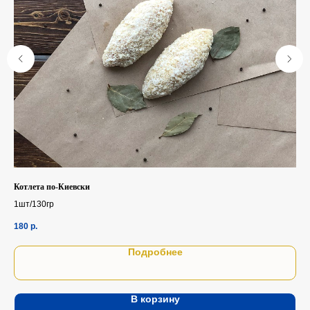
Котлета по-Киевски
Кол
1шт/130гр
1шт
180
р.
18
Подробнее
В корзину