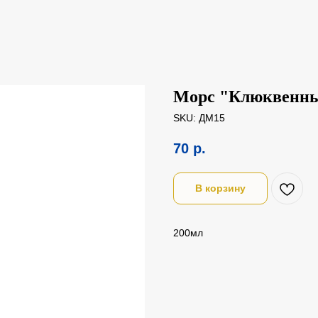
Морс "Клюквенн
SKU:
ДМ15
70
р.
В корзину
200мл