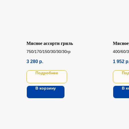
Мясное ассорти гриль
Мясное
750/170/150/30/30/30гр
400/60/3
3 280
р.
1 952
р
Подробнее
По
В корзину
В к