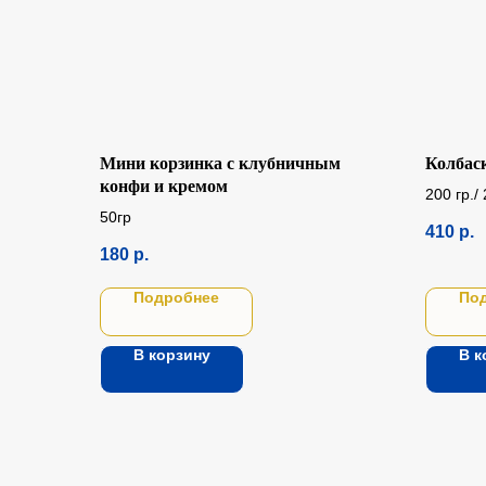
Мини корзинка с клубничным
Колбас
конфи и кремом
200 гр./ 
50гр
410
р.
180
р.
Подробнее
По
В корзину
В к