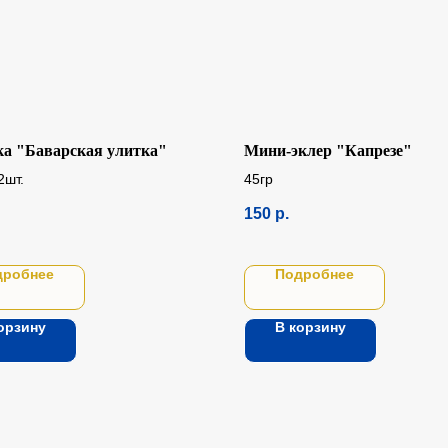
ка "Баварская улитка"
Мини-эклер "Капрезе"
2шт.
45гр
150
р.
дробнее
Подробнее
орзину
В корзину