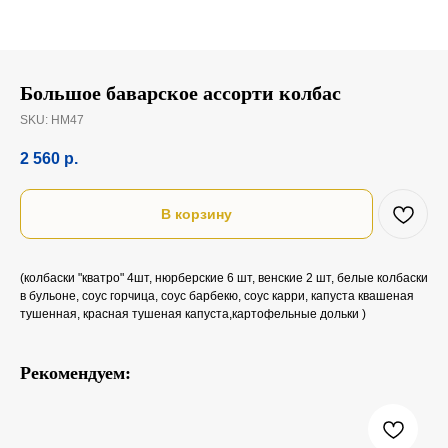
Большое баварское ассорти колбас
SKU:
НМ47
2 560
р.
В корзину
(колбаски "кватро" 4шт, нюрберские 6 шт, венские 2 шт, белые колбаски
в бульоне, соус горчица, соус барбекю, соус карри, капуста квашеная
тушенная, красная тушеная капуста,картофельные дольки )
Рекомендуем: