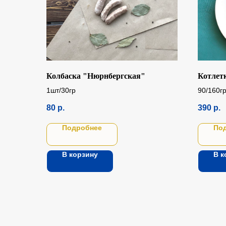
Колбаска "Нюрнбергская"
Котлет
1шт/30гр
90/160г
80
р.
390
р.
Подробнее
По
В корзину
В к