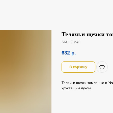
Телячьи щечки то
SKU:
ОМ46
632
р.
В корзину
Телячьи щечки томленые в "Ф
хрустящим луком.