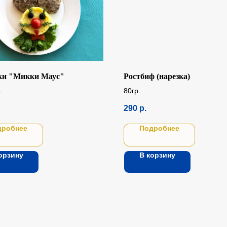
ки "Микки Маус"
Ростбиф (нарезка)
р
80гр.
290
р.
дробнее
Подробнее
орзину
В корзину