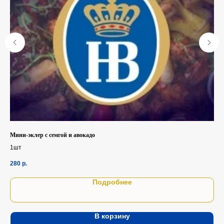
Мини-эклер с семгой и авокадо
Про
1шт
1ш
280
р.
25
Подробнее
В корзину