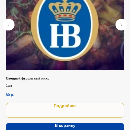
Овощной фуршетный микс
Гов
1шт
100
80
р.
88
Подробнее
В корзину