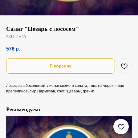
Салат "Цезарь с лососем"
SKU:
НМ30
576
р.
В корзину
Лосось слабосоленый, листья свежего салата, томаты черри, яйцо
препелиное, сыр Пармезан, соус "Цезарь", гренки.
Рекомендуем: