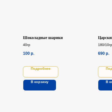
Шоколадные шарики
Царский
40гр
180/10г
100
р.
690
р.
Подробнее
По
В корзину
В к