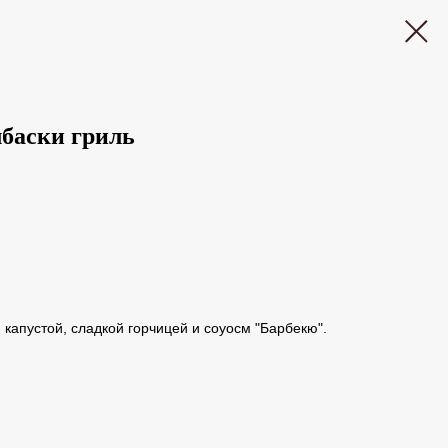
баски гриль
капустой, сладкой горчицей и соуосм "Барбекю".