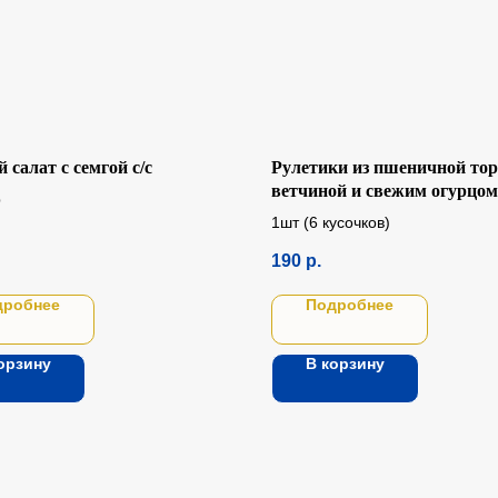
 салат с семгой с/с
Рулетики из пшеничной тор
ветчиной и свежим огурцом
р
1шт (6 кусочков)
190
р.
дробнее
Подробнее
орзину
В корзину