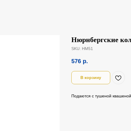
Нюрнбергские кол
SKU:
НМ51
576
р.
В корзину
Подаются с тушеной квашеной 