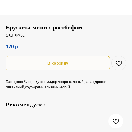
Брускета-мини с ростбифом
SKU:
ФМ51
170
р.
В корзину
Багет,ростбиф,редис,помидор черри вяленый,салат,дрессинг
пикантный,соус-крем бальзамический.
Рекомендуем: