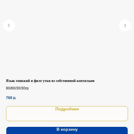
Язык говяжий и филе утки из собственной коптильни
Сал
80/80/30/30гр
170
768
р.
59
Подробнее
В корзину