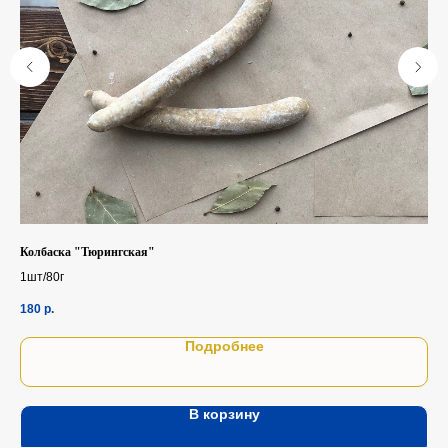
Колбаска "Тюрингская"
Фут
1шт/80г
180
р.
1 3
Подробнее
В корзину