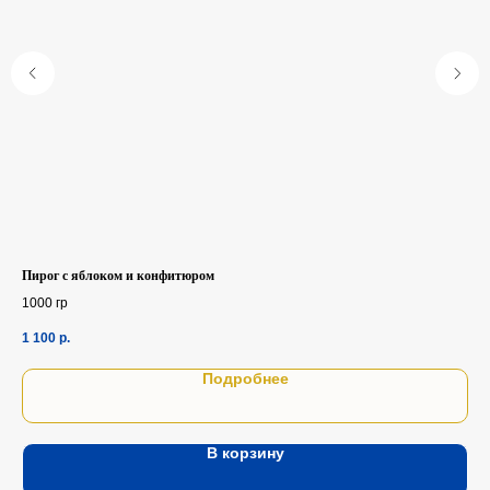
Пирог с яблоком и конфитюром
Кот
1000 гр
1шт
1 100
р.
90
Подробнее
В корзину