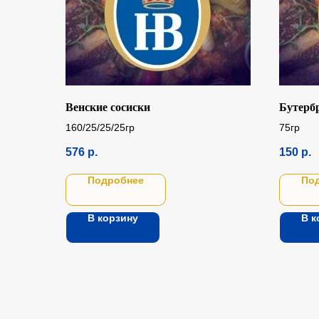
Венские сосиски
Бутерб
160/25/25/25гр
75гр
576
р.
150
р.
Подробнее
По
В корзину
В к