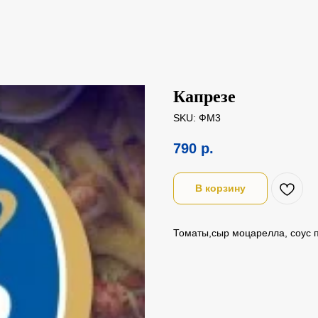
Капрезе
SKU:
ФМ3
790
р.
В корзину
Томаты,сыр моцарелла, соус п