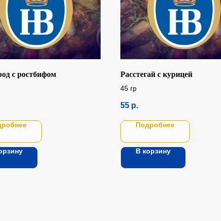
род с ростбифом
Расстегай с курицей
45 гр
55
р.
дробнее
Подробнее
орзину
В корзину