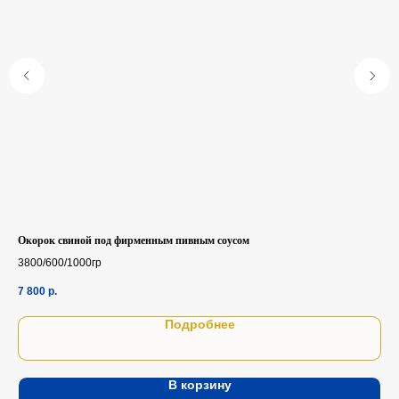
Окорок свиной под фирменным пивным соусом
Бли
3800/600/1000гр
1шт
7 800
р.
35
Подробнее
В корзину