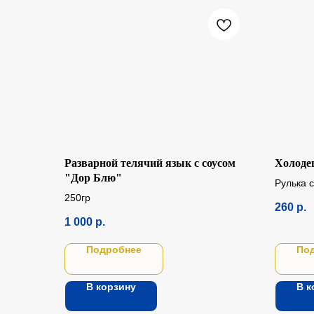
Разварной телячий язык с соусом
Холоде
"Дор Блю"
Рулька 
250гр
рулька г
260
р.
1 000
р.
Подробнее
По
В корзину
В к