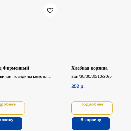
ц Фирменный
Хлебная корзина
свиная, говядины мякоть,
2шт/30/30/30/10/20гр
овяжья, соль, специи, чеснок.
352
р.
дробнее
Подробнее
орзину
В корзину