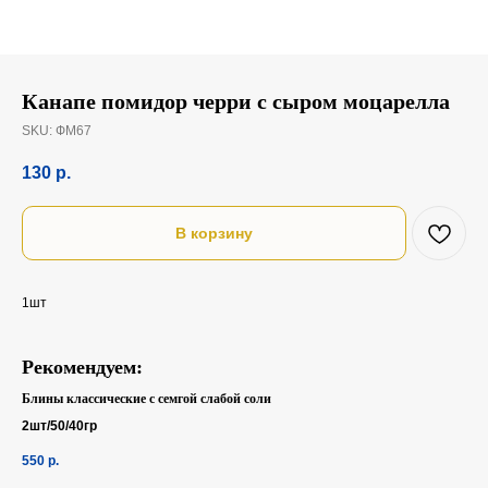
Канапе помидор черри с сыром моцарелла
SKU:
ФМ67
130
р.
В корзину
1шт
Рекомендуем:
Блины классические с семгой слабой соли
2шт/50/40гр
550
р.