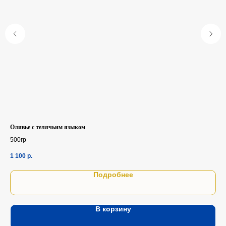
Оливье с телячьим языком
Сел
500гр
180
1 100
р.
57
Подробнее
В корзину