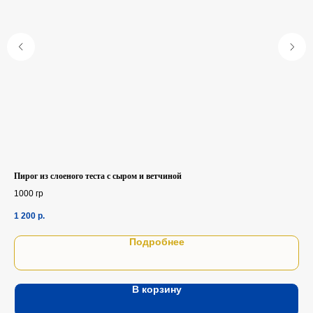
Пирог из слоеного теста с сыром и ветчиной
Пиц
1000 гр
600
1 200
р.
76
Подробнее
В корзину