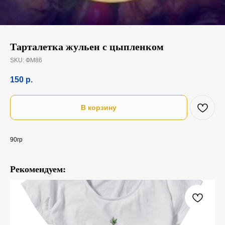
Тарталетка жульен с цыпленком
SKU:
ФМ86
150
р.
В корзину
90гр
Рекомендуем:
Коф
150
95