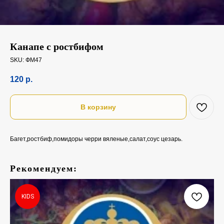
Канапе с ростбифом
SKU:
ФМ47
120
р.
В корзину
Багет,ростбиф,помидоры черри вяленые,салат,соус цезарь.
Рекомендуем:
Сал
130
KIDS
19