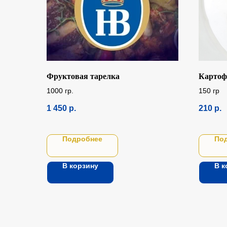
Фруктовая тарелка
Картоф
1000 гр.
150 гр
1 450
р.
210
р.
Подробнее
По
В корзину
В к