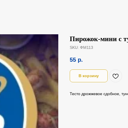
Пирожок-мини с т
SKU:
ФМ113
55
р.
В корзину
Тесто дрожжевое сдобное, тун