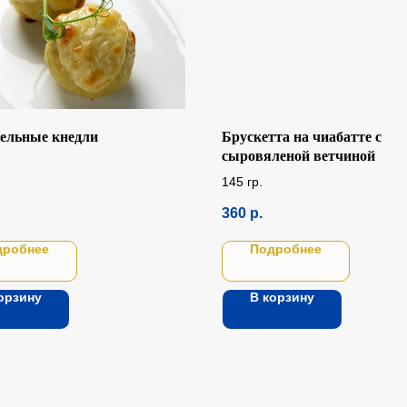
ельные кнедли
Брускетта на чиабатте с
сыровяленой ветчиной
145 гр.
360
р.
дробнее
Подробнее
орзину
В корзину