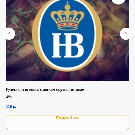
Рулетик из ветчины с мягким сыром и зеленью
Фут
45гр
бел
110
р.
1 3
Подробнее