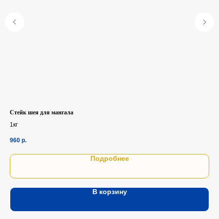
Стейк шея для мангала
Ша
1кг
960
р.
1 5
Подробнее
В корзину