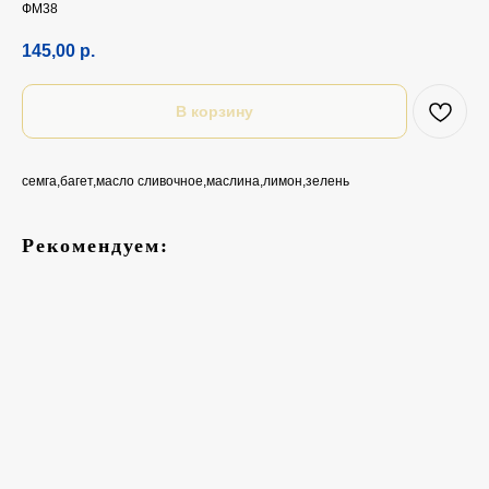
ФМ38
145,00
р.
В корзину
семга,багет,масло сливочное,маслина,лимон,зелень
Рекомендуем: