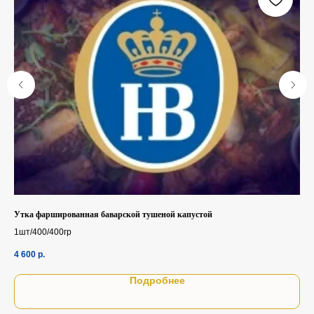
Утка фаршированная баварской тушеной капустой
Вен
1шт/400/400гр
160
4 600
р.
57
Подробнее